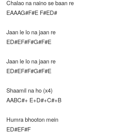
Chalao na naino se baan re
EAAAG#F#E F#ED#
Jaan le lo na jaan re
ED#EF#F#G#F#E
Jaan le lo na jaan re
ED#EF#F#G#F#E
Shaamil na ho (x4)
AABC#+ E+D#+C#+B
Humra bhooton mein
ED#EF#F