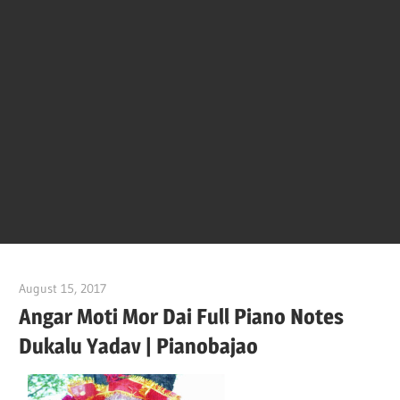
Of
Bol
Son
Chha
Son
August 15, 2017
pianobajao
And
Angar Moti Mor Dai Full Piano Notes
Dukalu Yadav | Pianobajao
Bjaj