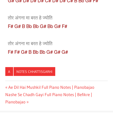
G# G# D# D# D# C# D# D# C# B Bb G# F#
तोर अंगना मा बरत हे ज्योति
F# G# B Bb Bb G# Bb G# F#
तोर अंगना मा बरत हे ज्योति
F# F# G# B Bb Bb G# G# G#
A
NOTES CHHATTISGARHI
CASIO
Ae Dil Hai Mushkil Full Piano Notes | Pianobajao
NOTE
Nashe Se Chadh Gayi Full Piano Notes | Befikre |
CG
Pianobajao
CHHATTISGARHI
CASIO NOTES